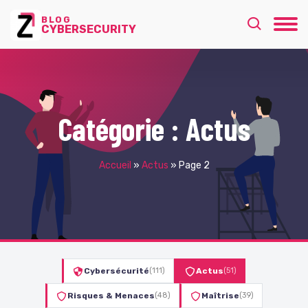
BLOG
CYBERSECURITY
Catégorie :
Actus
Accueil
»
Actus
»
Page 2
Cybersécurité
(111)
Actus
(51)
Risques & Menaces
(48)
Maîtrise
(39)