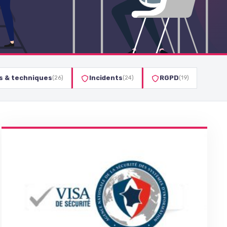
ls & techniques
Incidents
RGPD
(26)
(24)
(19)