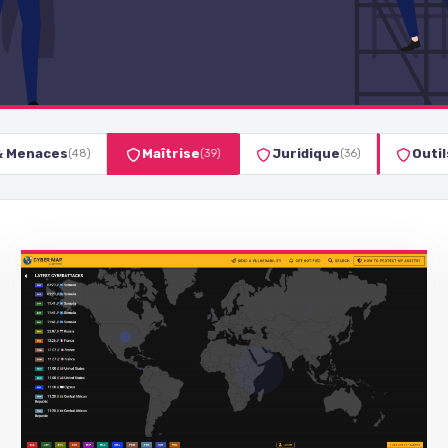
& Menaces
Maîtrise
Juridique
Outi
(48)
(39)
(36)