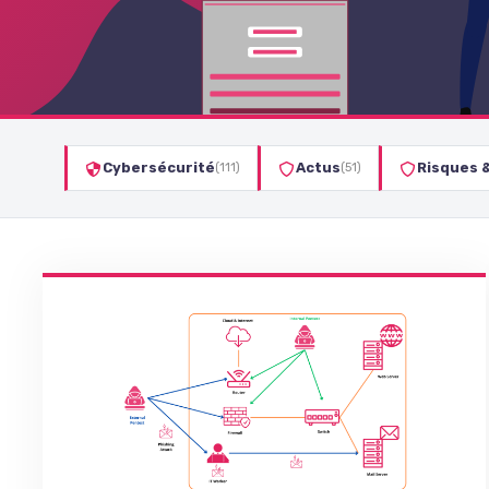
Cybersécurité
Actus
Risques 
(111)
(51)