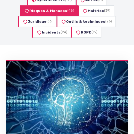
Cybersécurité
Actus
Risques & Menaces
(48)
Maîtrise
(39)
Juridique
(36)
Outils & techniques
(26)
Incidents
(24)
RGPD
(19)