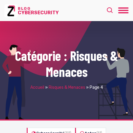
BLOG
CYBERSECURITY
Catégorie :
Risques &
Menaces
Accueil
»
Risques & Menaces
»
Page 4
(111)
(51)