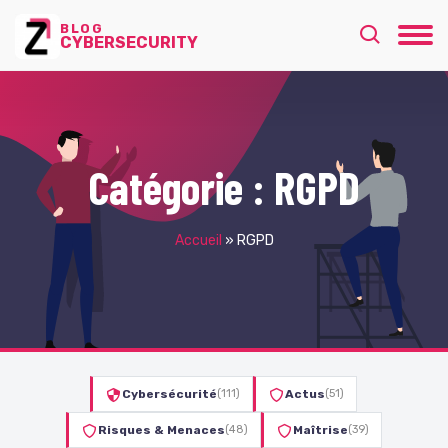
BLOG
CYBERSECURITY
Catégorie :
RGPD
Accueil
»
RGPD
Cybersécurité
(111)
Actus
(51)
Risques & Menaces
(48)
Maîtrise
(39)