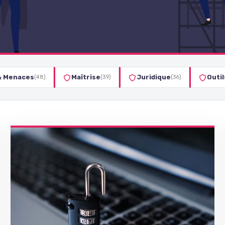
& Menaces
Maîtrise
Juridique
Outi
(48)
(39)
(36)