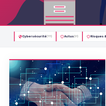
Cybersécurité
Actus
Risques 
(111)
(51)