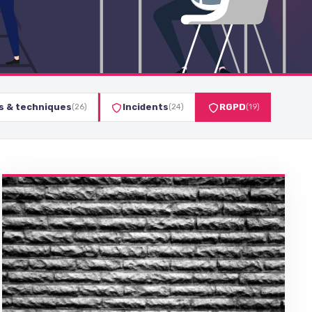
ls & techniques
Incidents
RGPD
(26)
(24)
(19)