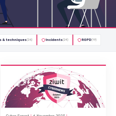
ls & techniques
Incidents
RGPD
(26)
(24)
(19)
Cyber Expert
6 Novembre 2023