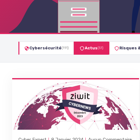
Cybersécurité
Actus
Risques 
(111)
(51)
Cyber Expert
8 Janvier 2024
Aucun Commentaire