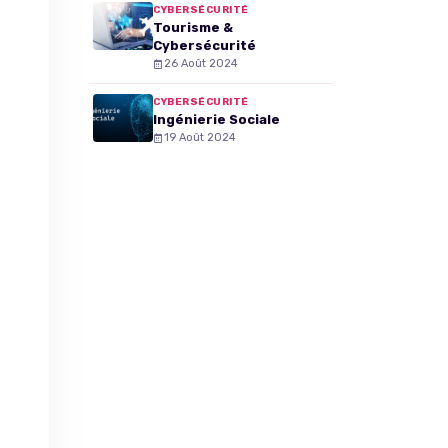
Comprendre les enjeux
CYBERSÉCURITÉ
et assurer sa
Tourisme &
conformité
Cybersécurité
26 Août 2024
CYBERSÉCURITÉ
Ingénierie Sociale
19 Août 2024