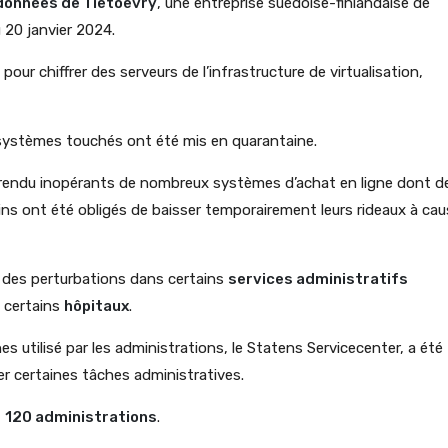
données de Tietoevry
, une entreprise suédoise-finlandaise de
u 20 janvier 2024.
pour chiffrer des serveurs de l’infrastructure de virtualisation,
s systèmes touchés ont été mis en quarantaine.
 a rendu inopérants de nombreux systèmes d’achat en ligne dont d
ins ont été obligés de baisser temporairement leurs rideaux à ca
 des perturbations dans certains
services administratifs
 certains
hôpitaux
.
 utilisé par les administrations, le Statens Servicecenter, a été
r certaines tâches administratives.
t
120 administrations
.