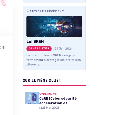
ARTICLE PRÉCÉDENT
Loi SREN
 le
29 Jan 2024
GÉNÉRALITÉS
La loi européenne SREN s’engage
fermement à protéger les droits des
citoyens…
SUR LE MÊME SUJET
CYBERNEWS
CaRE (Cybersécurité
accélération et
Résilience des
25 Mar 2025
Établissements) :