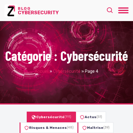
BLOG
CYBERSECURITY
Catégorie :
Cybersécurité
Accueil
»
Cybersécurité
»
Page 4
Cybersécurité
(111)
Actus
(51)
Risques & Menaces
(48)
Maîtrise
(39)