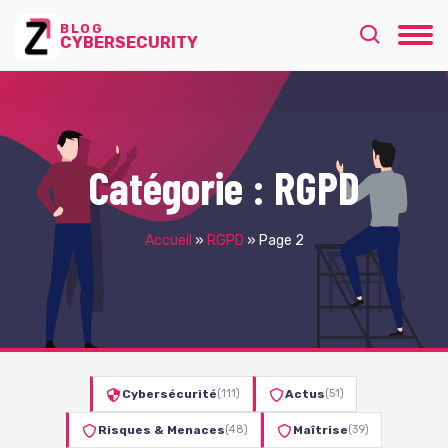
BLOG
CYBERSECURITY
Catégorie :
RGPD
Accueil
»
RGPD
»
Page 2
Cybersécurité
(111)
Actus
(51)
Risques & Menaces
(48)
Maîtrise
(39)