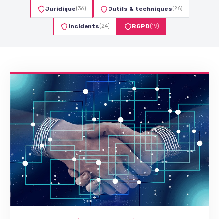
Juridique
(36)
Outils & techniques
(26)
Incidents
(24)
RGPD
(19)