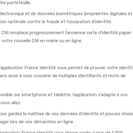
re portefeuille.
électronique et de données biométriques (empreintes digitales et
tion optimale contre la fraude et l’usurpation d’identité.
e CNI remplace progressivement l’ancienne carte d’identité papier
otre nouvelle CNI en mairie ou en ligne.
L’application France Identité vous permet de prouver votre identi
sans avoir à vous souvenir de multiples identifiants et mots de
ponible sur smartphone et tablette, l’application s’adapte à vos
ous allez.
ous gardez la maîtrise de vos données d’identité et pouvez choisi
ager lors de vos démarches en ligne.
application France Identité vous donne accès à plus de 1 400