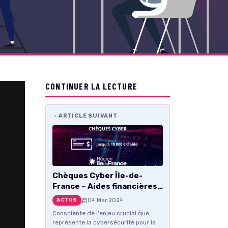
CONTINUER LA LECTURE
ARTICLE SUIVANT
Chèques Cyber Île-de-
France – Aides financières
pour la protection
04 Mar 2024
ACTUS
informatique des PME
Consciente de l'enjeu crucial que
franciliennes
représente la cybersécurité pour la