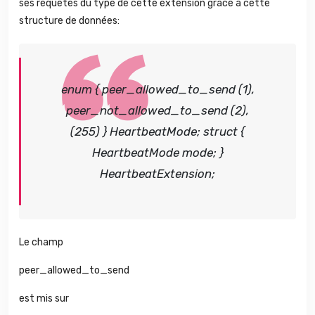
ses requêtes du type de cette extension grâce à cette
structure de données:
enum {
peer_allowed_to_send (1),
peer_not_allowed_to_send (2),
(255)
} HeartbeatMode;
struct {
HeartbeatMode mode;
}
HeartbeatExtension;
Le champ
peer_allowed_to_send
est mis sur