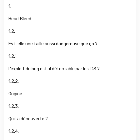
1.
HeartBleed
1.2.
Est-elle une faille aussi dangereuse que ça ?
1.2.1.
L’exploit du bug est-il détectable par les IDS ?
1.2.2.
Origine
1.2.3.
Qui l’a découverte ?
1.2.4.