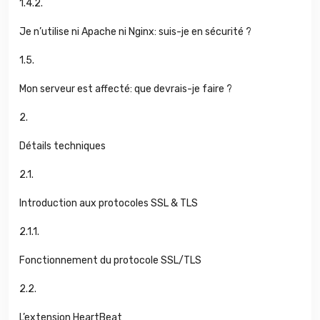
1.4.2.
Je n’utilise ni Apache ni Nginx: suis-je en sécurité ?
1.5.
Mon serveur est affecté: que devrais-je faire ?
2.
Détails techniques
2.1.
Introduction aux protocoles SSL & TLS
2.1.1.
Fonctionnement du protocole SSL/TLS
2.2.
L’extension HeartBeat