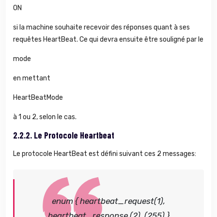
ON
si la machine souhaite recevoir des réponses quant à ses
requêtes HeartBeat. Ce qui devra ensuite être souligné par le
mode
en mettant
HeartBeatMode
à 1 ou 2, selon le cas.
2.2.2.
Le Protocole Heartbeat
Le protocole HeartBeat est défini suivant ces 2 messages:
enum {
heartbeat_request(1),
heartbeat_response (2),
(255)
}