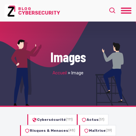
BLOG
CYBERSECURITY
Images
Accueil
»
Image
Cybersécurité
(111)
Actus
(51)
Risques & Menaces
(48)
Maîtrise
(39)