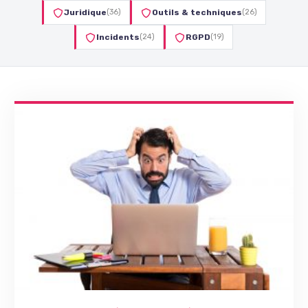
Juridique
(36)
Outils & techniques
(26)
Incidents
(24)
RGPD
(19)